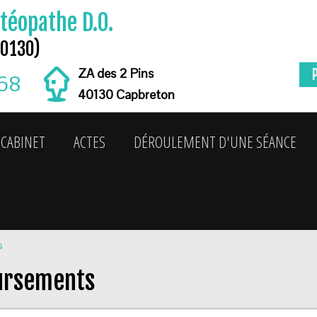
téopathe D.O.
40130)
ZA des 2 Pins
 68
40130 Capbreton
CABINET
ACTES
DÉROULEMENT D'UNE SÉANCE
s
ursements