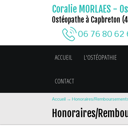
Coralie MORLAES - Os
Ostéopathe à Capbreton (
06 76 80 62
ACCUEIL
L'OSTÉOPATHIE
CONTACT
Accueil
→
Honoraires/Remboursement
Honoraires/Rembo